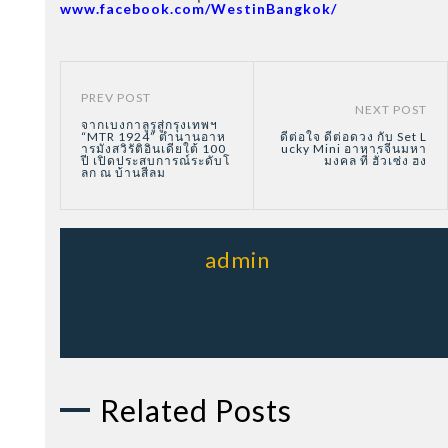
www.facebook.com/WestinBangkok/
PREV POST
NEXT POST
จากเบงกาลูรูสู่กรุงเทพฯ
“MTR 1924” ตำนานอาห
ดีต่อใจ ดีต่อดวง กับ Set L
ารมังสวิรัติอินเดียใต้ 100
ucky Mini อาหารจีนมหา
ปี เปิดประสบการณ์ระดับโ
มงคล ที่ ฮั่วเซ่ง ฮง
ลก ณ บ้านสีลม
admin
Related Posts