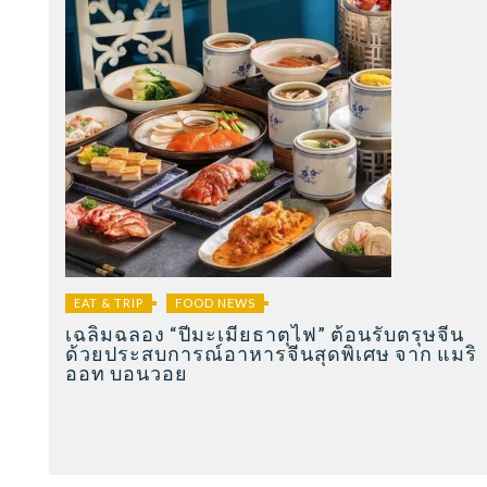
EAT & TRIP
FOOD NEWS
เฉลิมฉลอง “ปีมะเมียธาตุไฟ” ต้อนรับตรุษจีน
ด้วยประสบการณ์อาหารจีนสุดพิเศษ จาก แมริ
ออท บอนวอย