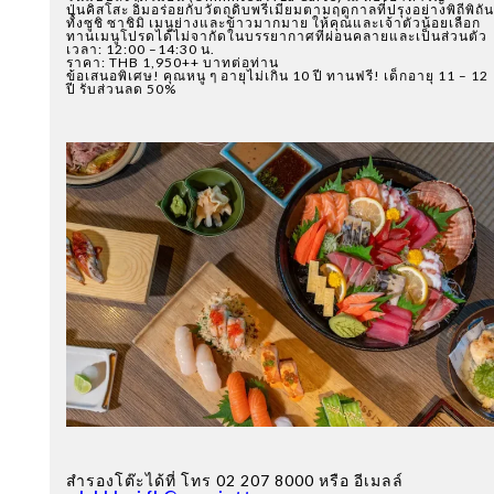
ปุ่นคิสโสะ อิ่มอร่อยกับวัตถุดิบพรีเมียมตามฤดูกาลที่ปรุงอย่างพิถีพิถัน
ทั้งซูชิ ซาชิมิ เมนูย่างและข้าวมากมาย ให้คุณและเจ้าตัวน้อยเลือก
ทานเมนูโปรดได้ไม่จากัดในบรรยากาศที่ผ่อนคลายและเป็นส่วนตัว
เวลา: 12:00 –14:30 น.
ราคา: THB 1,950++ บาทต่อท่าน
ข้อเสนอพิเศษ! คุณหนู ๆ อายุไม่เกิน 10 ปี ทานฟรี! เด็กอายุ 11 – 12
ปี รับส่วนลด 50%
สำรองโต๊ะได้ที่ โทร 02 207 8000 หรือ อีเมลล์