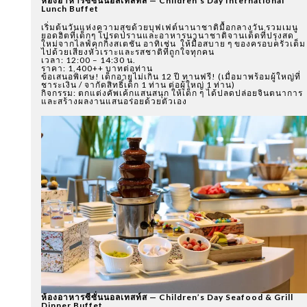
ห้องอาหารซีซั่นนอลเทสท์ส — Children’s Day International
Lunch Buffet
เริ่มต้นวันแห่งความสุขด้วยบุฟเฟต์นานาชาติมื้อกลางวัน รวมเมนู
ยอดฮิตที่เด็กๆ โปรดปรานและอาหารนานาชาติจานเด็ดที่ปรุงสด
ใหม่จากไลฟ์คุกกิ้งสเตชัน อาทิเช่น ให้มื้อสบาย ๆ ของครอบครัวเต็ม
ไปด้วยเสียงหัวเราะและรสชาติที่ถูกใจทุกคน
เวลา: 12:00 – 14:30 น.
ราคา: 1,400++ บาทต่อท่าน
ข้อเสนอพิเศษ! เด็กอายุไม่เกิน 12 ปี ทานฟรี! (เมื่อมาพร้อมผู้ใหญ่ที่
ชาระเงิน / จากัดสิทธิ์เด็ก 1 ท่าน ต่อผู้ใหญ่ 1 ท่าน)
กิจกรรม: ตกแต่งคัพเค้กแสนสนุก ให้เด็ก ๆ ได้ปลดปล่อยจินตนาการ
และสร้างผลงานแสนอร่อยด้วยตัวเอง
ห้องอาหารซีซั่นนอลเทสท์ส — Children’s Day Seafood & Grill
Dinner Buffet