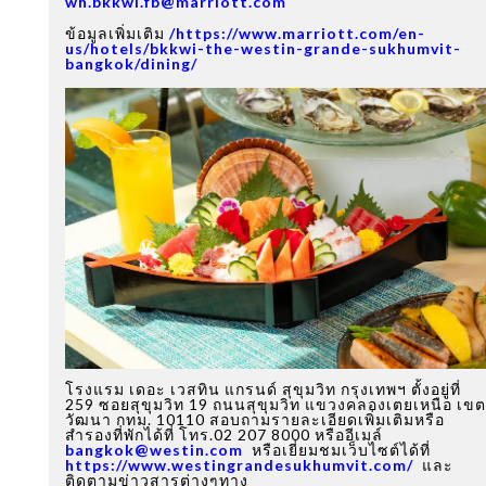
wh.bkkwi.fb@marriott.com
ข้อมูลเพิ่มเติม
/
https://www.marriott.com/en-
us/hotels/bkkwi-the-westin-grande-sukhumvit-
bangkok/dining/
โรงแรม เดอะ เวสทิน แกรนด์ สุขุมวิท กรุงเทพฯ ตั้งอยู่ที่
259 ซอยสุขุมวิท 19 ถนนสุขุมวิท แขวงคลองเตยเหนือ เขต
วัฒนา กทม. 10110 สอบถามรายละเอียดเพิ่มเติมหรือ
สำรองที่พักได้ที่ โทร.02 207 8000 หรืออีเมล์
bangkok@westin.com
หรือเยี่ยมชมเว็บไซต์ได้ที่
https://www.westingrandesukhumvit.com/
และ
ติดตามข่าวสารต่างๆทาง