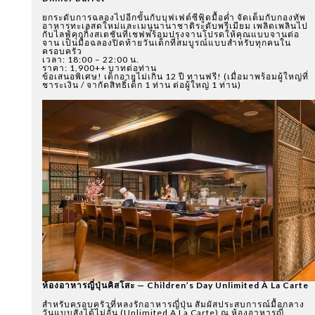
ยกระดับการฉลองไปอีกขั้นกับบุฟเฟต์ซีฟู้ดมื้อค่ำ จัดเต็มกับกองทัพ
อาหารทะเลสดใหม่และเมนูนานาชาติระดับพรีเมียม เพลิดเพลินไป
กับไลฟ์คุกกิ้งสเตชันที่เชฟพร้อมปรุงจานโปรดให้คุณแบบจานต่อ
จาน เป็นมื้อฉลองปิดท้ายวันเด็กที่สมบูรณ์แบบสำหรับทุกคนใน
ครอบครัว
เวลา: 18:00 – 22:00 น.
ราคา: 1,900++ บาทต่อท่าน
ข้อเสนอพิเศษ! เด็กอายุไม่เกิน 12 ปี ทานฟรี! (เมื่อมาพร้อมผู้ใหญ่ที่
ชาระเงิน / จากัดสิทธิ์เด็ก 1 ท่าน ต่อผู้ใหญ่ 1 ท่าน)
ห้องอาหารญี่ปุ่นคิสโสะ — Children’s Day Unlimited À La Carte
สำหรับครอบครัวที่หลงรักอาหารญี่ปุ่น สัมผัสประสบการณ์มื้อกลาง
วันแบบสั่งได้ไม่อั้น (Unlimited A La Carte) ณ ห้องอาหารญี่