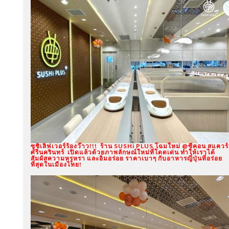
ซูชิเลิฟเวอร์ร้องว๊าว!!! ร้าน SUSHi PLUS โฉมใหม่ @ซีคอน สแควร์
ศรีนครินทร์ เปิดแล้วด้วยภาพลักษณ์ใหม่ที่โดดเด่น ทำให้เราได้
สัมผัสความหรูหรา และอิ่มอร่อย ราคาเบาๆ กับอาหารญี่ปุ่นที่อร่อย
ที่สุดในเมืองไทย!