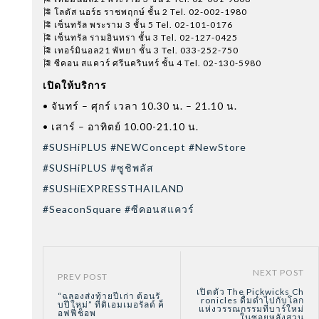
🎏 โลตัส นอร์ธ ราชพฤกษ์ ชั้น 2 Tel. 02-002-1980
🎏 เซ็นทรัล พระราม 3 ชั้น 5 Tel. 02-101-0176
🎏 เซ็นทรัล รามอินทรา ชั้น 3 Tel. 02-127-0425
🎏 เทอร์มินอล21 พัทยา ชั้น 3 Tel. 033-252-750
🎏 ซีคอน สแควร์ ศรีนครินทร์ ชั้น 4 Tel. 02-130-5980
เปิดให้บริการ
• จันทร์ – ศุกร์ เวลา 10.30 น. – 21.10 น.
• เสาร์ – อาทิตย์ 10.00-21.10 น.
#SUSHiPLUS
#NEWConcept
#NewStore
#SUSHiPLUS
#ซูชิพลัส
#SUSHiEXPRESSTHAILAND
#SeaconSquare
#ซีคอนสแควร์
NEXT POST
PREV POST
เปิดตัว The Pickwicks Ch
“ฉลองส่งท้ายปีเก่า ต้อนรั
ronicles ดื่มด่ำไปกับโลก
บปีใหม่” ที่ดิเอมเมอรัลด์ ค็
แห่งวรรณกรรมที่บาร์ใหม่
อฟฟี่ช็อพ
ในซอยหลังสวน