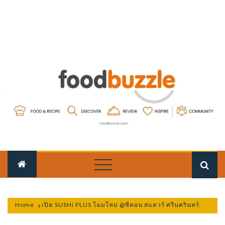
Skip
to
content
FOOD
food-fun-passion
BUZZLE
Home
เปิด SUSHi PLUS โฉมใหม่ @ซีคอน สแควร์ ศรีนครินทร์