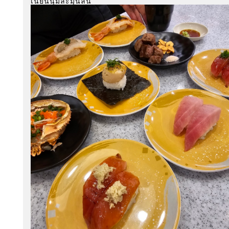
เนียนนุ่มละมุนลิ้น