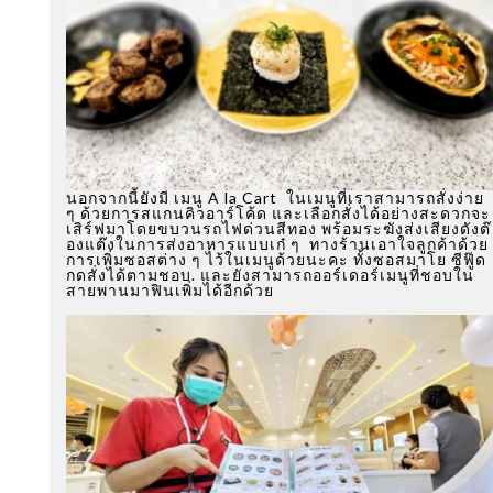
นอกจากนี้ยังมี เมนู A la Cart ในเมนูที่เราสามารถสั่งง่าย
ๆ ด้วยการสแกนคิวอาร์โค้ด และเลือกสั่งได้อย่างสะดวกจะ
เสิร์ฟมาโดยขบวนรถไฟด่วนสีทอง พร้อมระฆังส่งเสียงดังต๊
องแต๊งในการส่งอาหารแบบเก๋ ๆ ทางร้านเอาใจลูกค้าด้วย
การเพิ่มซอสต่าง ๆ ไว้ในเมนูด้วยนะคะ ทั้งซอสมาโย ซีฟู๊ด
กดสั่งได้ตามชอบ. และยังสามารถออร์เดอร์เมนูที่ชอบใน
สายพานมาฟินเพิ่มได้อีกด้วย