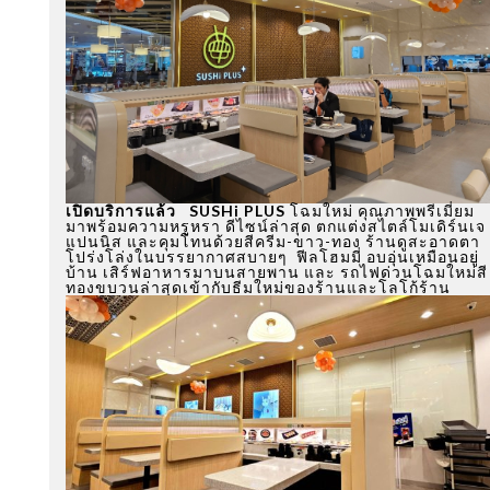
เปิดบริการแล้ว SUSHi PLUS
โฉมใหม่ คุณภาพพรีเมี่ยม
มาพร้อมความหรูหรา ดีไซน์ล่าสุด ตกแต่งสไตล์โมเดิร์นเจ
แปนนิส และคุมโทนด้วยสีครีม-ขาว-ทอง ร้านดูสะอาดตา
โปร่งโล่งในบรรยากาศสบายๆ ฟีลโฮมมี่ อบอุ่นเหมือนอยู่
บ้าน เสิร์ฟอาหารมาบนสายพาน และ รถไฟด่วนโฉมใหม่สี
ทองขบวนล่าสุดเข้ากับธีมใหม่ของร้านและโลโก้ร้าน