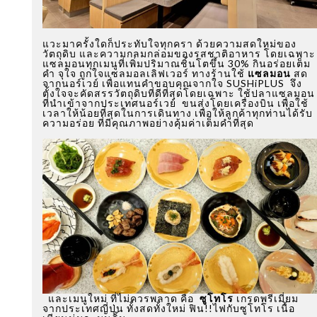
แวะมาครั้งใดก็ประทับใจทุกครา ด้วยความสดใหม่ของ
วัตถุดิบ และความกลมกล่อมของรสชาติอาหาร โดยเฉพาะ
แซลมอนทุกเมนูที่เพิ่มปริมาณชิ้นโตขึ้น 30% กินอร่อยเต็ม
คำ จุใจ ถูกใจแซลมอลเลิฟเวอร์ ทางร้านใช้
แซลมอน
สด
จากนอร์เวย์ เพื่อแทนคำขอบคุณจากใจ SUSHiPLUS จึง
ตั้งใจจะคัดสรรวัตถุดิบที่ดีที่สุดโดยเฉพาะ ใช้ปลาแซลมอน
ที่นำเข้าจากประเทศนอร์เวย์ ขนส่งโดยเครื่องบิน เพื่อใช้
เวลาให้น้อยที่สุดในการเดินทาง เพื่อให้ลูกค้าทุกท่านได้รับ
ความอร่อย ที่มีคุณภาพอย่างคุ้มค่าเต็มคำที่สุด
และเมนูใหม่ ที่ไม่ควรพลาด คือ
ซูโทโร
เกรดพรีเมี่ยม
จากประเทศญี่ปุ่น ทั้งสดทั้งใหม่ ฟิน!!ไฟกับซูโทโร เนื้อ