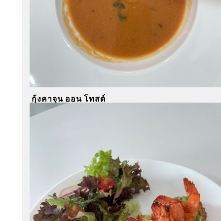
กุ้งคาจุน ออน โทสต์