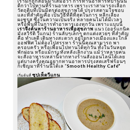
เรามักถูกสอนมาเสมอว่า การทานอาหารที่บ้านนั้น
ดีกว่าไปทานที่ร้านอาหาร เพราะเราสามารถเลือก
วัตถุดิบที่เป็นมิตรต่อสุขภาพได้ ปรุงรสตามใจชอบ
และที่สำคัญคือ เป็นวิธีที่ดีที่สุดในการ หลีกเลี่ยง
ผงชูรส ซึ่งในความเป็นจริง หลายคนไม่ได้มีเวลา
หรือพื้นที่ในการทำอาหารเองทุกวัน เพราะแบบนี้
เราจึงค้นหาร้านอาหารเพื่อสุขภาพ
แนว (ออร์แกนิค
มังสวิรัติ วีแกน) ร้านลับๆเล็กๆ ตกแต่งสวยๆ ที่สำคัญ
คือ ทำเลดี เดินทางสะดวก อยู่ใจกลางเมืองและใกล้
ออฟฟิศ ไม่ต้องไปสรรหา ร้านนี้คุณสามารถ พา
ครอบครัว หรือเพื่อนไปทานได้ทุกวัน ทั้งในวันหยุด
พักผ่อน หรือแม้กระทั่งหลังเลิกงาน แม้ว่าหลายคน
จะสั่งอาหารเหล่านี้จากทางร้านสั่งออนไลน์ได้เลย
แต่บางครั้งคุณอยากทานอาหารปรุงสดเสริฟร้อนๆ
ก็เชิญมาที่ร้านนี้ได้เล “
Smooth Healthy Café”
ซุปเห็ดวีแกน
เริ่มต้นที่