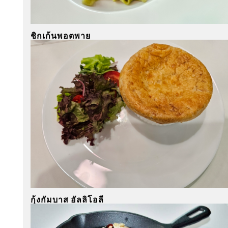
ชิกเก้นพอตพาย
กุ้งกัมบาส อัลลิโอลี