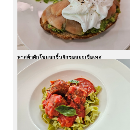
พาสต้าผักโขมลูกชิ้นผักซอสมะเขือเทศ