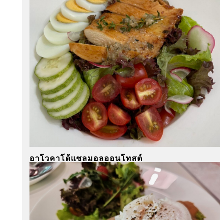
อาโวคาโด้แซลมอลออนโทสต์