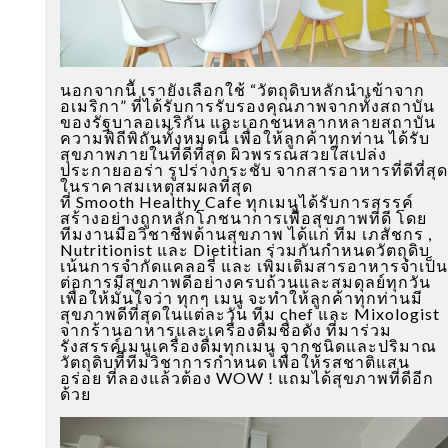
นอกจากนีั เรายังเลือกใช้ “วัตถุดิบหลักนำเข้าจาก
อเมริกา” ที่ได้รับการรับรองคุณภาพจากทั้งสถาบัน
ของรัฐบาลอเมริกัน และเอกชนหลากหลายสถาบัน
ความพิถีพิถันทั้งหมดนี้ เพื่อให้ลูกค้าทุกท่าน ได้รับ
สุขภาพภายในที่ดีที่สุด
ผิวพรรณสวยใสเปล่ง
ประกายออร่า
รูปร่างกระชับ
จากสารอาหารที่ดีที่สุด
ในราคาสมเหตุสมผลที่สุด
ที่ Smooth Healthy Cafe ทุกเมนูได้รับการสรรค์
สร้างอย่างถูกหลักโภชนาการเพื่อสุขภาพที่ดี โดย
ทีมงานมือวิชาชีพด้านสุขภาพ ได้แก่
ทีม เภสัชกร ,
Nutritionist และ Dietitian
ร่วมกันกำหนดวัตถุดิบ
เน้นการจำกัดแคลอรี่ และ เพิ่มเติมสารอาหารจำเป็น
ต่อการมีสุขภาพดีอย่างครบถ้วนและสมดุลย์ทุกวัน
เพื่อให้มั่นใจว่า ทุกๆ เมนู จะทำให้ลูกค้าทุกท่านมี
สุขภาพดีที่สุดในแต่ละวัน
ทีม chef และ Mixologist
จากร้านอาหารและเครื่องดื่มชื่อดัง ที่มาร่วม
รังสรรค์เมนูเครื่องดื่มทุกเมนู จากชนิดและปริมาณ
วัตถุดิบทีีทีมวิชาการกำหนด เพื่อให้รสชาติแสน
อร่อย ที่ลองแล้วต้อง WOW ! แถมได้สุขภาพที่ดีอีก
ด้วย