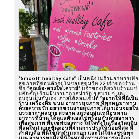
”Smooth healthy cafe”
เป็นหนึ่งในร้านอาหารเพื่อ
สุขภาพที่ซ่อนตัวอยู่ในซอยสุขุมวิท 22 เจ้าของร้าน
ชื่อ
“คุณอ้อ-ดวงใจ เคราส์”
(เจ้าของเดียวกับร้านแซ่
บคักคัก) ร้านมี
บรรยากาศน่ารัก ๆ สบาย ๆ และ
อบอุ่นเป็นกันเอง ภายใต้คอนเซ็ป
ต์ “อยากให้ที่นี่เป็น
ร้าน เครื่องดื่ม ขนม อาหารสุขภาพ ที่ทุกคนมาทาน
ด้วยความรัก อยากชวนสายสุขภาพได้มาเอ็นจอยใน
บรรยากาศสบาย สะอาด และอบอุ่นเหมือนทาน
อาหารที่บ้าน ได้ดูแลตัวเองไปพร้อมกันด้วยอาหาร
เพื่อสุขภาพ ทีมเชฟของทาง ใส่ใจทั้งในเรื่องวัตถุดิบ
ที่สดใหม่ และขั้นตอนที่ผ่านการปรุงให้น้อยที่สุด ที่
สำคัญคือ ที่นี่ใช้น้ำมันมะกอก และไม่ใส่ผงชูรสทุก
เมนู
อาหารทุกมื้อที่นี่ในทุกมื้อท่านสามารถเลือก