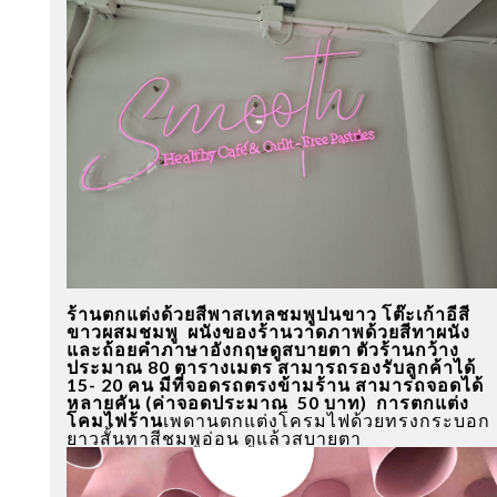
ร้านตกแต่งด้วยสีพาสเทลชมพูปนขาว โต๊ะเก้าอีสี
ขาวผสมชมพู ผนังของร้านวาดภาพด้วยสีทาผนัง
และถ้อยคำภาษาอังกฤษดูสบายตา ตัวร้านกว้าง
ประมาณ 80 ตารางเมตร สามารถรองรับลูกค้าได้
15- 20 คน มีที่จอดรถตรงข้ามร้าน สามารถจอดได้
หลายคัน (ค่าจอดประมาณ 50 บาท)
การตกแต่ง
โคมไฟร้าน
เพดานตกแต่งโครมไฟด้วยทรงกระบอก
ยาวสั้นทาสีชมพูอ่อน ดูแล้วสบายตา