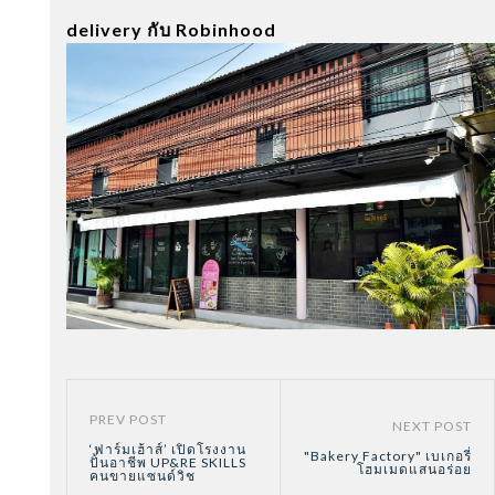
delivery กับ Robinhood
PREV POST
NEXT POST
‘ฟาร์มเฮ้าส์’ เปิดโรงงาน
"Bakery Factory" เบเกอรี่
ปั้นอาชีพ UP&RE SKILLS
โฮมเมดแสนอร่อย
คนขายแซนด์วิช