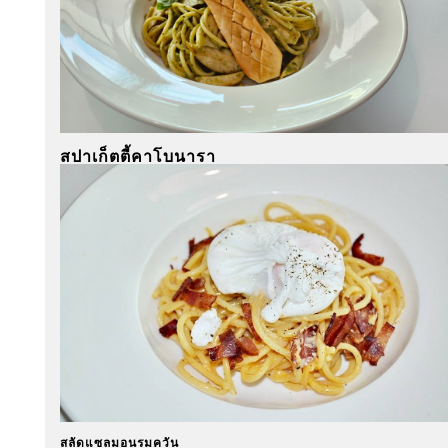
สปาเก็ตตี้คาโบนารา
สลัดแซลมอนรมควัน