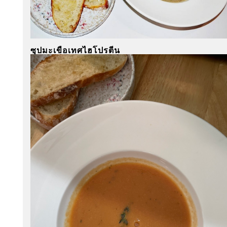
ซุปมะเขือเทศ
ไฮโปรตีน