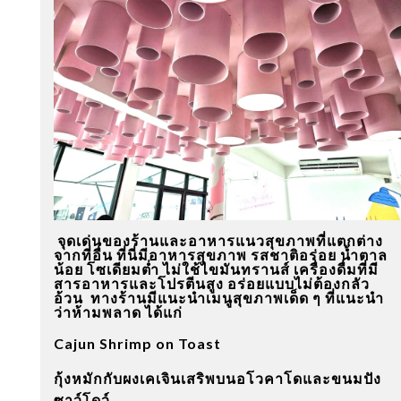
จุดเด่นของร้านและอาหารแนวสุขภาพที่แตกต่าง
จากที่อื่น ที่นี่มีอาหารสุขภาพ รสชาติอร่อย น้ำตาล
น้อย โซเดียมต่ำ ไม่ใช้ไขมันทรานส์ เครื่องดื่มที่มี
สารอาหารและโปรตีนสูง อร่อยแบบไม่ต้องกลัว
อ้วน
ทางร้านมีแนะนำเมนูสุขภาพเด็ด ๆ ที่แนะนำ
ว่าห้ามพลาด ได้แก่
Cajun Shrimp on Toast
กุ้งหมักกับผงเคเจินเสริพบนอโวคาโดและขนมปัง
ซาว์โดว์