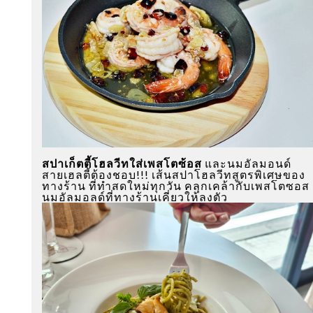
สปาเก็ตตี้โฮลวีทใส่เพสโตซ้อส
และนมอัลมอนด์
สายเฮลตี้ต้องชอบ!!! เส้นสปาโฮลวีทสูตรพิเศษของ
ทางร้าน ที่ทำสดใหม่ทุกวัน คลุกเคล้ากับเพสโตซอส
นมอัลมอลด์ที่ทางร้านเคี่ยวให้ลงตัว