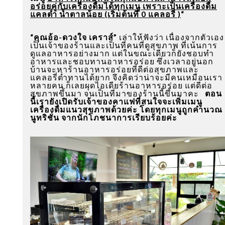
อร่อยคู่กับเครื่องดื่มได้ทุกเมนู เพราะเป็นเครื่องดื่ม
แคลต่ำ น้ำตาลน้อย (เริ่มต้นที่ 0 แคลอรี่ )
“
“คุณอ้อ-ดวงใจ เคราส์”
เล่าให้ฟังว่า เนื่องจากตัวเอง
เป็นเจ้าของร้านและเป็นที่คนที่ดูสุขภาพ ที่เน้นการ
ดูแลอาหารอย่างมาก แต่ในขณะเดียวก็ยังชอบทำ
อาหารและชอบทานอาหารอร่อย ซึ่งเวลาอยู่นอก
บ้านจะหาร้านอาหารอร่อยที่ดีต่อสุขภาพและ
แคลอรี่ต่ำทานได้ยาก จึงคิดว่าน่าจะมีคนเหมือนเรา
หลายคน ก็เลยผุดไอเดียร้านอาหารอร่อย แต่ดีต่อ
สุขภาพขึ้นมา จนเป็นที่มาของร้านนี้ขึ้นมาคะ
ตอน
นี้เรายังเปิดรับเจ้าของคาแฟที่สนใจจะเพิ่มเมนู
เครื่องดื่มแนวสุขภาพด้วยค่ะ โดยทุกเมนูถูกคำนวณ
นูทริชั่น จากนักโภชนาการเรียบร้อยค่ะ